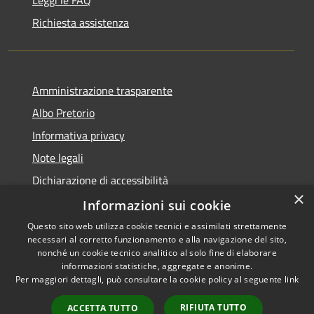
Leggi le FAQ
Richiesta assistenza
Amministrazione trasparente
Albo Pretorio
Informativa privacy
Note legali
Dichiarazione di accessibilità
×
Informazioni sui cookie
Questo sito web utilizza cookie tecnici e assimilati strettamente
necessari al corretto funzionamento e alla navigazione del sito,
RSS
Copyright © 2026 • Comune di
nonché un cookie tecnico analitico al solo fine di elaborare
Accessibilità
informazioni statistiche, aggregate e anonime.
San Giorgio Morgeto •
Per maggiori dettagli, può consultare la cookie policy al seguente
link
Privacy
Municipium
Powered by
•
Cookie
Accesso redazione
RIFIUTA TUTTO
ACCETTA TUTTO