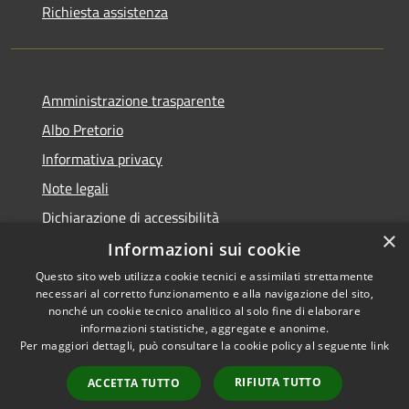
Richiesta assistenza
Amministrazione trasparente
Albo Pretorio
Informativa privacy
Note legali
Dichiarazione di accessibilità
×
Informazioni sui cookie
Questo sito web utilizza cookie tecnici e assimilati strettamente
necessari al corretto funzionamento e alla navigazione del sito,
RSS
Copyright © 2026 • Comune di
nonché un cookie tecnico analitico al solo fine di elaborare
Accessibilità
informazioni statistiche, aggregate e anonime.
San Giorgio Morgeto •
Per maggiori dettagli, può consultare la cookie policy al seguente
link
Privacy
Municipium
Powered by
•
Cookie
Accesso redazione
RIFIUTA TUTTO
ACCETTA TUTTO
Mappa del sito