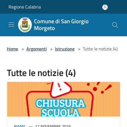
Salta al contenuto principale
Regione Calabria
Comune di San Giorgio
Morgeto
Home
>
Argomenti
>
Istruzione
>
Tutte le notizie (4)
Tutte le notizie (4)
AVVISI
11 NOVEMBRE 2025