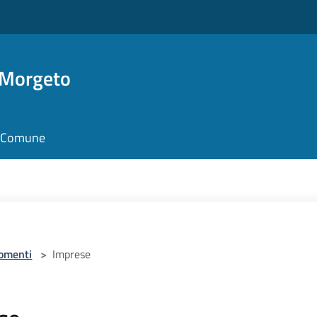
 Morgeto
il Comune
omenti
>
Imprese