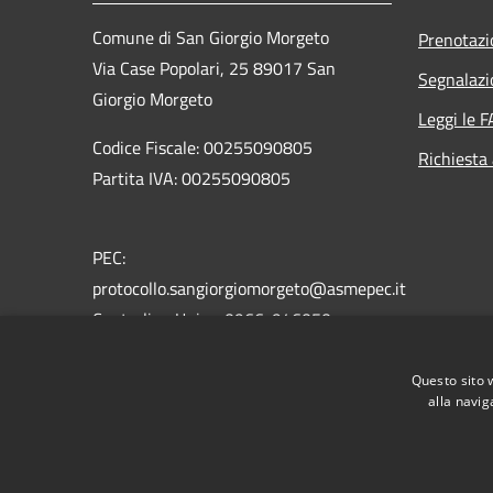
Comune di San Giorgio Morgeto
Prenotaz
Via Case Popolari, 25 89017 San
Segnalazi
Giorgio Morgeto
Leggi le 
Codice Fiscale: 00255090805
Richiesta
Partita IVA: 00255090805
PEC:
protocollo.sangiorgiomorgeto@asmepec.it
Centralino Unico: 0966-946050
Fax: 0966-946345
Questo sito 
alla navig