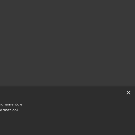
×
nzionamento e
nformazioni